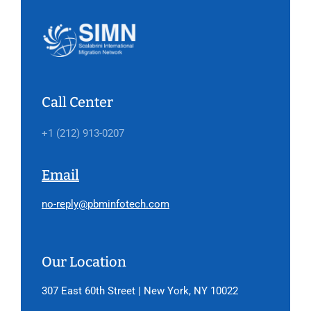
Call Center
+1 (212) 913-0207
Email
no-reply@pbminfotech.com
Our Location
307 East 60th Street | New York, NY 10022