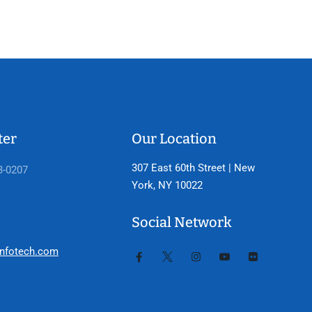
ter
Our Location
307 East 60th Street | New
3-0207
York, NY 10022
Social Network
nfotech.com