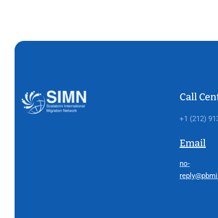
Call Cen
+1 (212) 91
Email
no-
reply@pbmi