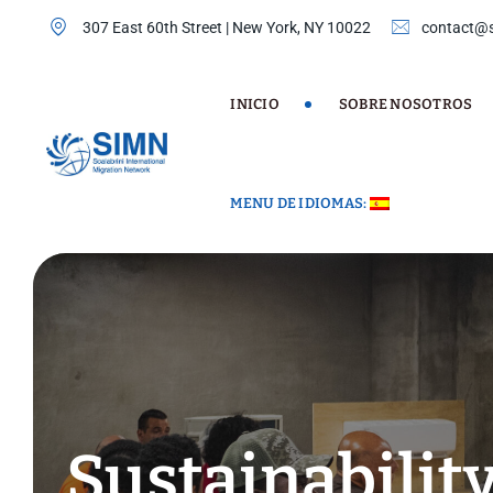
Skip
307 East 60th Street | New York, NY 10022
contact@s
to
content
INICIO
SOBRE NOSOTROS
MENU DE IDIOMAS:
Sustainabilit