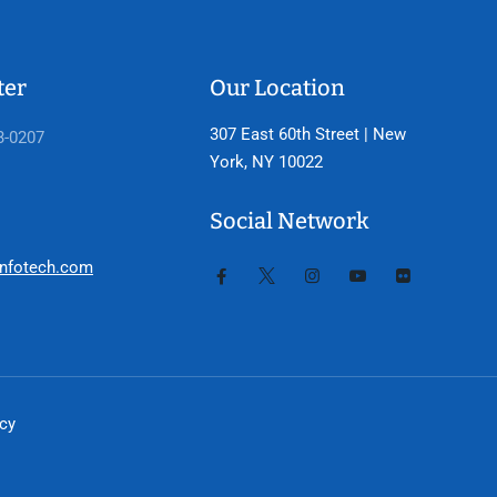
ter
Our Location
307 East 60th Street | New
3-0207
York, NY 10022
Social Network
nfotech.com
icy