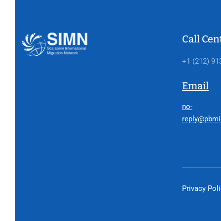
Call Cen
+1 (212) 91
Email
no-
reply@pbmi
Privacy Pol