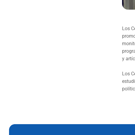
Los Ce
promo
monito
progra
y art
Los C
estudi
políti